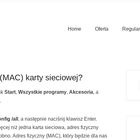
krakow.pl Sp. z o. o.
Główne menu
Przejdź to treści
Home
Oferta
Regula
(MAC) karty sieciowej?
sk
Start
,
Wszystkie programy
,
Akcesoria
, a
.
nfig /all
, a następnie naciśnij klawisz Enter.
ęcej niż jedna karta sieciowa, adres fizyczny
sobno. Adres fizyczny (MAC), który będzie dla nas